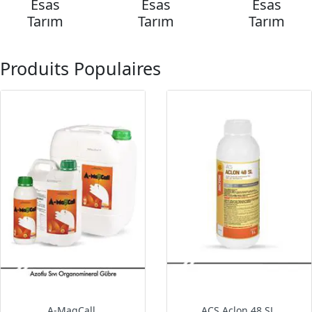
Esas
Esas
Esas
Tarım
Tarım
Tarım
Produits Populaires
A-MagCall
ACS Aclon 48 SL