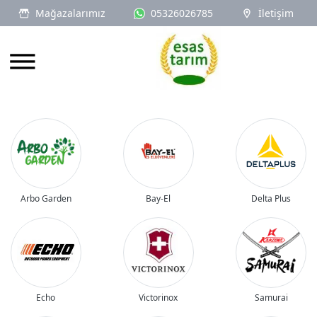
Mağazalarımız
05326026785
İletişim
Logo
Arbo Garden
Bay-El
Delta Plus
Echo
Victorinox
Samurai