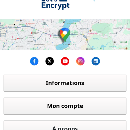
Facebook
twitter
youtube
instagram
linkedin
Informations
Mon compte
À propos