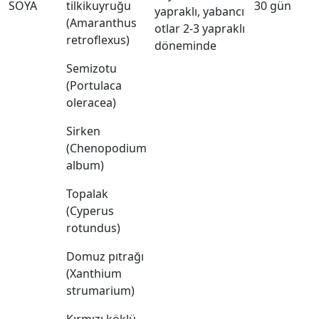
SOYA
tilkikuyruğu
30 gün
yapraklı, yabancı
(Amaranthus
otlar 2-3 yapraklı
retroflexus)
döneminde
Semizotu
(Portulaca
oleracea)
Sirken
(Chenopodium
album)
Topalak
(Cyperus
rotundus)
Domuz pıtrağı
(Xanthium
strumarium)