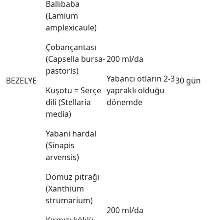
Ballıbaba
(Lamium
amplexicaule)
Çobançantası
(Capsella bursa-
200 ml/da
pastoris)
Yabancı otların 2-3
BEZELYE
30 gün
Kuşotu = Serçe
yapraklı olduğu
dili (Stellaria
dönemde
media)
Yabani hardal
(Sinapis
arvensis)
Domuz pıtrağı
(Xanthium
strumarium)
200 ml/da