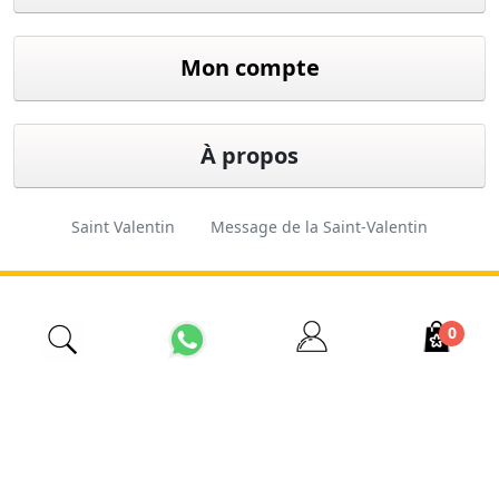
Mon compte
À propos
Saint Valentin
Message de la Saint-Valentin
Cadeau de Saint-Valentin
Fleuriste d'Istanbul
0
İzmir Çiçekçi
Fleuriste pas cher
Ordre des fleurs
Fleuriste 24 heures sur 24
Conception
Ferkas E-
Copyright © 2026 Esas