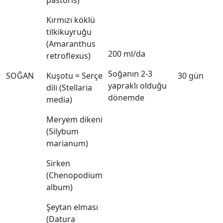
pastoris)
Kırmızı köklü
tilkikuyruğu
(Amaranthus
200 ml/da
retroflexus)
Soğanın 2-3
SOĞAN
Kuşotu = Serçe
30 gün
yapraklı olduğu
dili (Stellaria
dönemde
media)
Meryem dikeni
(Silybum
marianum)
Sirken
(Chenopodium
album)
Şeytan elması
(Datura