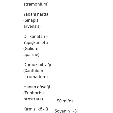
stramonium)
Yabani hardal
(Sinapis
arvensis)
Dil kanatan =
Yapışkan otu
(Galium
aparine)
Domuz pıtrağı
(Xanthium
strumarium)
Hanım döşeği
(Euphorbia
prostrata)
150 ml/da
Kırmızı köklü
Soyanın 1-3