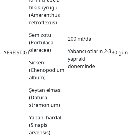
Kırmızı köklü
tilkikuyruğu
(Amaranthus
retroflexus)
Semizotu
200 ml/da
(Portulaca
oleracea)
Yabancı otların 2-3
YERFISTIĞI
30 gün
yapraklı
Sirken
döneminde
(Chenopodium
album)
Şeytan elması
(Datura
stramonium)
Yabani hardal
(Sinapis
arvensis)