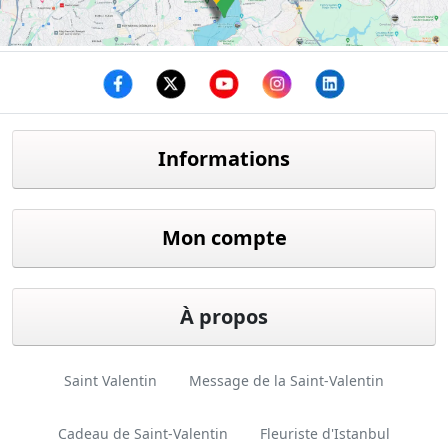
Facebook
twitter
youtube
instagram
linkedin
Informations
Mon compte
À propos
Saint Valentin
Message de la Saint-Valentin
Cadeau de Saint-Valentin
Fleuriste d'Istanbul