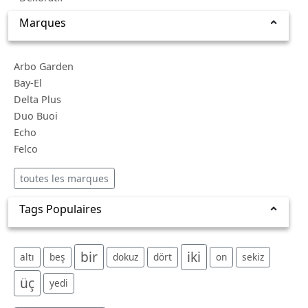
Marques
Arbo Garden
Bay-El
Delta Plus
Duo Buoi
Echo
Felco
toutes les marques
Tags Populaires
bir
iki
altı
beş
dokuz
dört
on
sekiz
üç
yedi