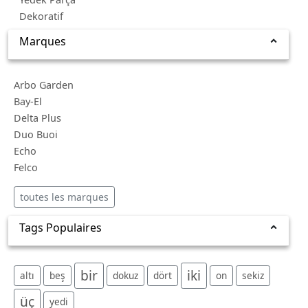
Dekoratif
Marques
Arbo Garden
Bay-El
Delta Plus
Duo Buoi
Echo
Felco
toutes les marques
Tags Populaires
bir
iki
altı
beş
dokuz
dört
on
sekiz
üç
yedi