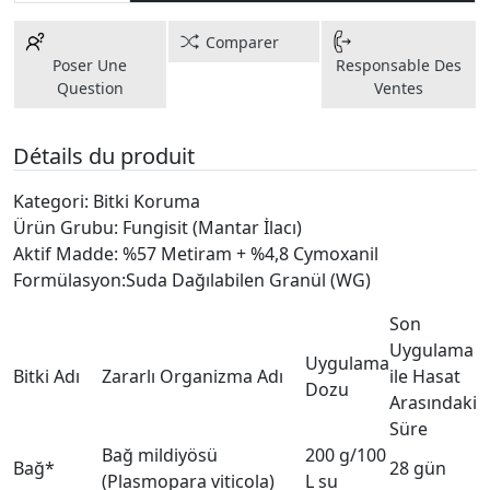
Comparer
Poser Une
Responsable Des
Question
Ventes
Détails du produit
Kategori: Bitki Koruma
Ürün Grubu: Fungisit (Mantar İlacı)
Aktif Madde: %57 Metiram + %4,8 Cymoxanil
Formülasyon:Suda Dağılabilen Granül (WG)
Son
Uygulama
Uygulama
Bitki Adı
Zararlı Organizma Adı
ile Hasat
Dozu
Arasındaki
Süre
Bağ mildiyösü
200 g/100
Bağ*
28 gün
(Plasmopara viticola)
L su