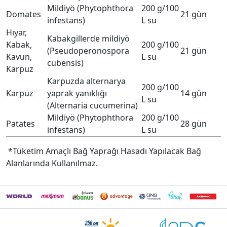
Mildiyö (Phytophthora
200 g/100
Domates
21 gün
infestans)
L su
Hıyar,
Kabakgillerde mildiyö
Kabak,
200 g/100
(Pseudoperonospora
21 gün
Kavun,
L su
cubensis)
Karpuz
Karpuzda alternarya
200 g/100
Karpuz
yaprak yanıklığı
14 gün
L su
(Alternaria cucumerina)
Mildiyö (Phytophthora
200 g/100
Patates
28 gün
infestans)
L su
*Tüketim Amaçlı Bağ Yaprağı Hasadı Yapılacak Bağ
Alanlarında Kullanılmaz.