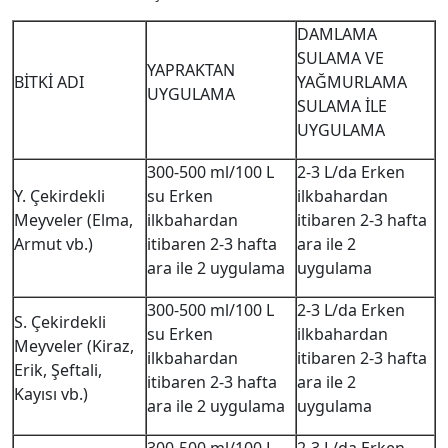
DAMLAMA
SULAMA VE
YAPRAKTAN
BİTKİ ADI
YAĞMURLAMA
UYGULAMA
SULAMA İLE
UYGULAMA
300-500 ml/100 L
2-3 L/da Erken
Y. Çekirdekli
su Erken
ilkbahardan
Meyveler (Elma,
ilkbahardan
itibaren 2-3 hafta
Armut vb.)
itibaren 2-3 hafta
ara ile 2
ara ile 2 uygulama
uygulama
300-500 ml/100 L
2-3 L/da Erken
S. Çekirdekli
su Erken
ilkbahardan
Meyveler (Kiraz,
ilkbahardan
itibaren 2-3 hafta
Erik, Şeftali,
itibaren 2-3 hafta
ara ile 2
Kayısı vb.)
ara ile 2 uygulama
uygulama