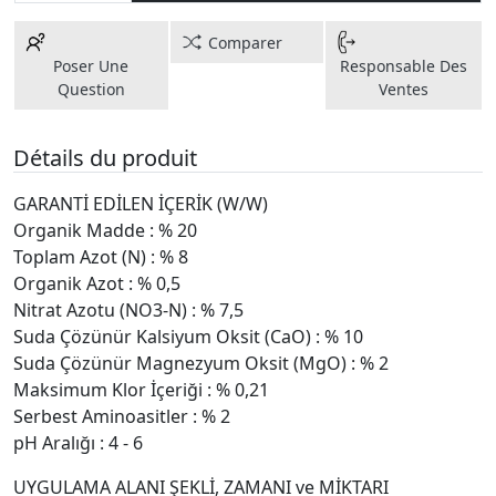
Comparer
Poser Une
Responsable Des
Question
Ventes
Détails du produit
GARANTİ EDİLEN İÇERİK (W/W)
Organik Madde : % 20
Toplam Azot (N) : % 8
Organik Azot : % 0,5
Nitrat Azotu (NO3-N) : % 7,5
Suda Çözünür Kalsiyum Oksit (CaO) : % 10
Suda Çözünür Magnezyum Oksit (MgO) : % 2
Maksimum Klor İçeriği : % 0,21
Serbest Aminoasitler : % 2
pH Aralığı : 4 - 6
UYGULAMA ALANI ŞEKLİ, ZAMANI ve MİKTARI