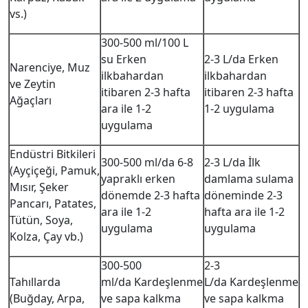
vs.)
300-500 ml/100 L
su Erken
2-3 L/da Erken
Narenciye, Muz
ilkbahardan
ilkbahardan
ve Zeytin
itibaren 2-3 hafta
itibaren 2-3 hafta
Ağaçları
ara ile 1-2
1-2 uygulama
uygulama
Endüstri Bitkileri
300-500 ml/da 6-8
2-3 L/da İlk
(Ayçiçeği, Pamuk,
yapraklı erken
damlama sulama
Mısır, Şeker
dönemde 2-3 hafta
döneminde 2-3
Pancarı, Patates,
ara ile 1-2
hafta ara ile 1-2
Tütün, Soya,
uygulama
uygulama
Kolza, Çay vb.)
300-500
2-3
Tahıllarda
ml/da Kardeşlenme
L/da Kardeşlenme
(Buğday, Arpa,
ve sapa kalkma
ve sapa kalkma