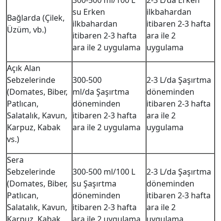
300-500 ml/100 L
2-3 L/da Erken
su Erken
ilkbahardan
Bağlarda (Çilek,
ilkbahardan
itibaren 2-3 hafta
Üzüm, vb.)
itibaren 2-3 hafta
ara ile 2
ara ile 2 uygulama
uygulama
Açık Alan
Sebzelerinde
300-500
2-3 L/da Şaşırtma
(Domates, Biber,
ml/da Şaşırtma
döneminden
Patlıcan,
döneminden
itibaren 2-3 hafta
Salatalık, Kavun,
itibaren 2-3 hafta
ara ile 2
Karpuz, Kabak
ara ile 2 uygulama
uygulama
vs.)
Sera
Sebzelerinde
300-500 ml/100 L
2-3 L/da Şaşırtma
(Domates, Biber,
su Şaşırtma
döneminden
Patlıcan,
döneminden
itibaren 2-3 hafta
Salatalık, Kavun,
itibaren 2-3 hafta
ara ile 2
Karpuz, Kabak
ara ile 2 uygulama
uygulama