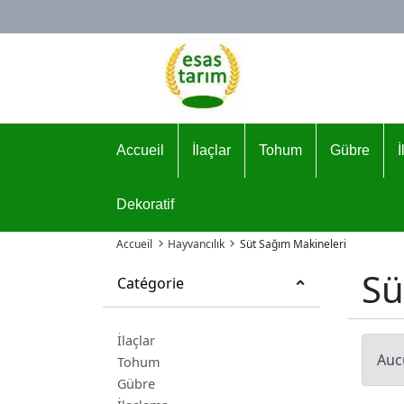
Logo
Accueil
İlaçlar
Tohum
Gübre
Dekoratif
Accueil
Hayvancılık
Süt Sağım Makineleri
Sü
Catégorie
İlaçlar
Auc
Tohum
Gübre