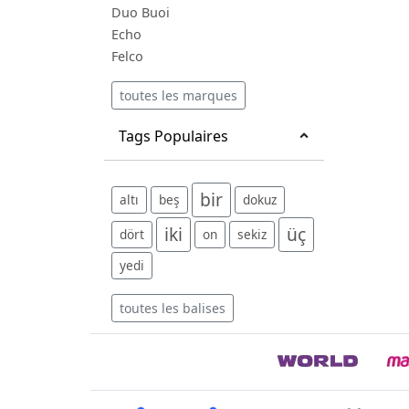
Duo Buoi
Echo
Felco
toutes les marques
Tags Populaires
bir
altı
beş
dokuz
iki
üç
dört
on
sekiz
yedi
toutes les balises