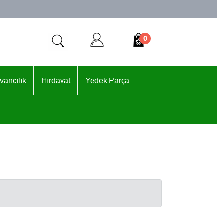
0
vancılık
Hırdavat
Yedek Parça