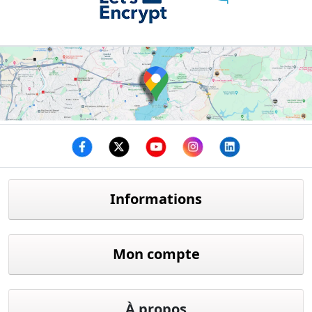
Facebook
twitter
youtube
instagram
linkedin
Informations
Mon compte
À propos