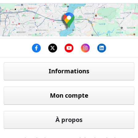
Facebook
twitter
youtube
instagram
linkedin
Informations
Mon compte
À propos