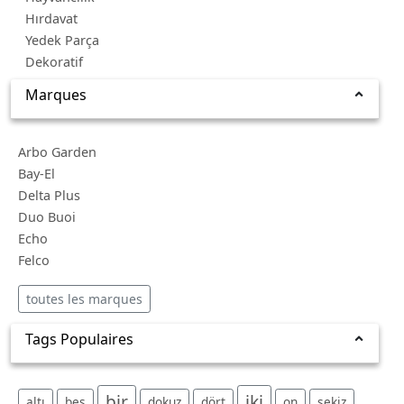
Hırdavat
Yedek Parça
Dekoratif
Marques
Arbo Garden
Bay-El
Delta Plus
Duo Buoi
Echo
Felco
toutes les marques
Tags Populaires
bir
iki
altı
beş
dokuz
dört
on
sekiz