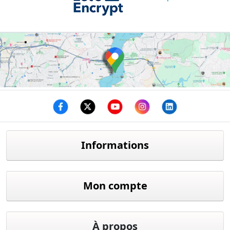
Facebook
twitter
youtube
instagram
linkedin
Informations
Mon compte
À propos