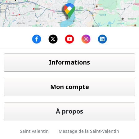
Facebook
twitter
youtube
instagram
linkedin
Informations
Mon compte
À propos
Saint Valentin
Message de la Saint-Valentin