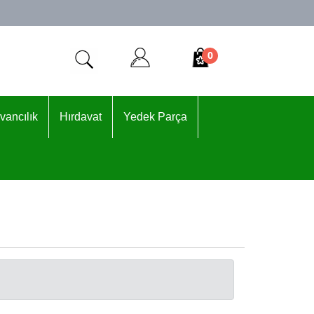
0
vancılık
Hırdavat
Yedek Parça