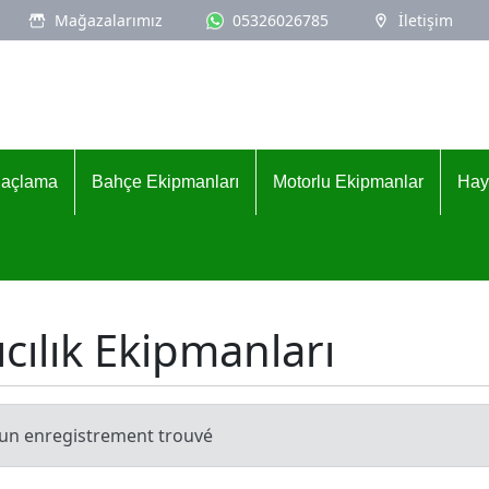
Mağazalarımız
05326026785
İletişim
İlaçlama
Bahçe Ekipmanları
Motorlu Ekipmanlar
Hay
ıcılık Ekipmanları
un enregistrement trouvé