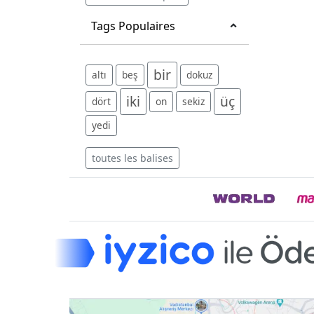
Tags Populaires
bir
altı
beş
dokuz
iki
üç
dört
on
sekiz
yedi
toutes les balises