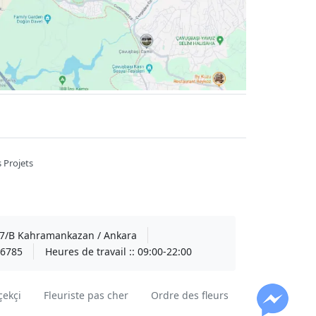
 Projets
A 7/B Kahramankazan / Ankara
6785
Heures de travail ::
09:00-22:00
çekçi
Fleuriste pas cher
Ordre des fleurs