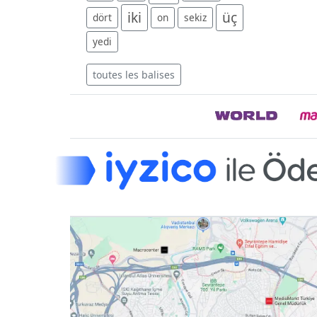
iki
üç
dört
on
sekiz
yedi
toutes les balises