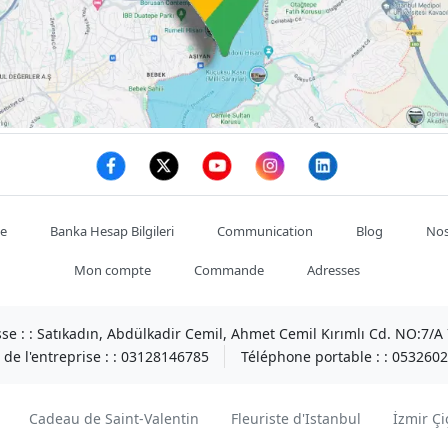
te
Banka Hesap Bilgileri
Communication
Blog
Nos
Mon compte
Commande
Adresses
se : :
Satıkadın, Abdülkadir Cemil, Ahmet Cemil Kırımlı Cd. NO:7/
de l'entreprise : :
03128146785
Téléphone portable : :
0532602
Cadeau de Saint-Valentin
Fleuriste d'Istanbul
İzmir Çi