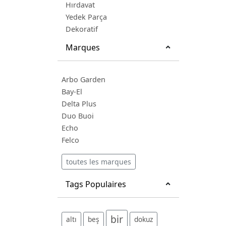
Hırdavat
Yedek Parça
Dekoratif
Marques
Arbo Garden
Bay-El
Delta Plus
Duo Buoi
Echo
Felco
toutes les marques
Tags Populaires
bir
altı
beş
dokuz