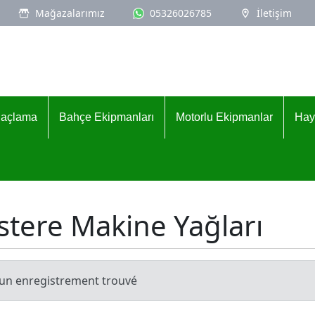
Mağazalarımız
05326026785
İletişim
İlaçlama
Bahçe Ekipmanları
Motorlu Ekipmanlar
Hay
stere Makine Yağları
un enregistrement trouvé