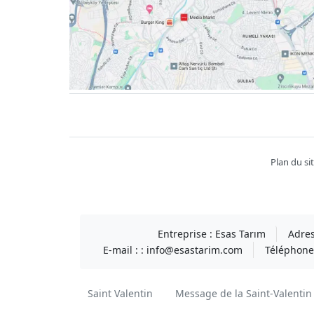
Facebook
twitter
youtube
instagram
linkedin
Plan du si
Entreprise :
Esas Tarım
Adres
E-mail : :
info@esastarim.com
Téléphone 
Saint Valentin
Message de la Saint-Valentin