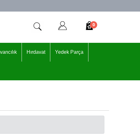
0
vancılık
Hırdavat
Yedek Parça