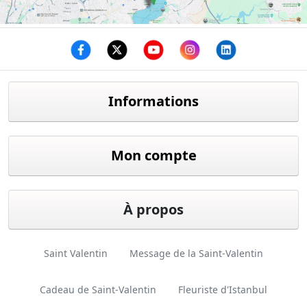
Facebook
twitter
youtube
instagram
linkedin
Informations
Mon compte
À propos
Saint Valentin
Message de la Saint-Valentin
Cadeau de Saint-Valentin
Fleuriste d'Istanbul