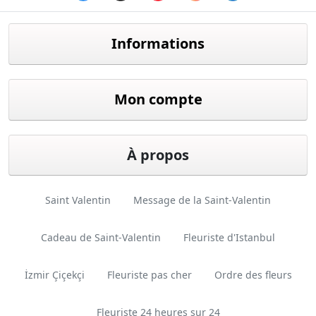
Facebook
twitter
youtube
instagram
linkedin
Informations
Mon compte
À propos
Saint Valentin
Message de la Saint-Valentin
Cadeau de Saint-Valentin
Fleuriste d'Istanbul
İzmir Çiçekçi
Fleuriste pas cher
Ordre des fleurs
Fleuriste 24 heures sur 24