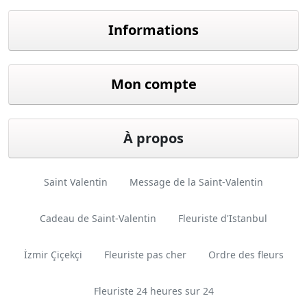
Facebook
twitter
youtube
instagram
linkedin
Informations
Mon compte
À propos
Saint Valentin
Message de la Saint-Valentin
Cadeau de Saint-Valentin
Fleuriste d'Istanbul
İzmir Çiçekçi
Fleuriste pas cher
Ordre des fleurs
Fleuriste 24 heures sur 24