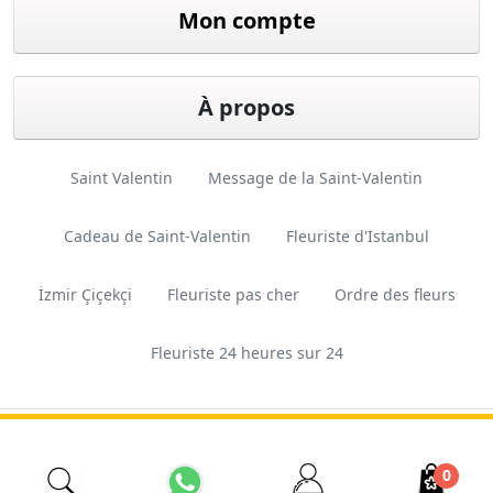
Mon compte
À propos
Saint Valentin
Message de la Saint-Valentin
Cadeau de Saint-Valentin
Fleuriste d'Istanbul
İzmir Çiçekçi
Fleuriste pas cher
Ordre des fleurs
Fleuriste 24 heures sur 24
Conception
Ferkas E-
Copyright © 2026 Esas
et logiciels
ticaret
Tarım. Tous droits réservés.
0
Sistemleri