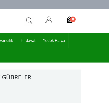
0
vancılık
Hırdavat
Yedek Parça
I GÜBRELER