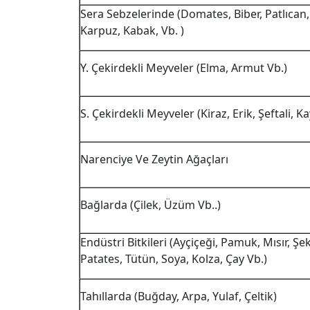
Sera Sebzelerinde (Domates, Biber, Patlıcan, 
Karpuz, Kabak, Vb. )
Y. Çekirdekli Meyveler (Elma, Armut Vb.)
S. Çekirdekli Meyveler (Kiraz, Erik, Şeftali, Ka
Narenciye Ve Zeytin Ağaçları
Bağlarda (Çilek, Üzüm Vb..)
Endüstri Bitkileri (Ayçiçeği, Pamuk, Mısır, Şe
Patates, Tütün, Soya, Kolza, Çay Vb.)
Tahıllarda (Buğday, Arpa, Yulaf, Çeltik)