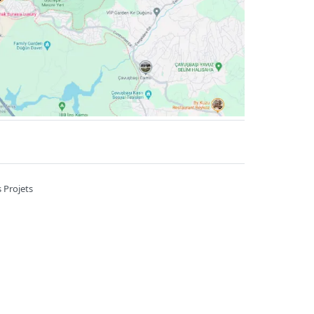
 Projets
A 7/B Kahramankazan / Ankara
6785
Heures de travail ::
09:00-22:00