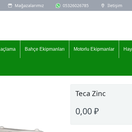
Mağazalarımız
05326026785
İletişim
İlaçlama
Bahçe Ekipmanları
Motorlu Ekipmanlar
Hay
Teca Zinc
0,00 ₽