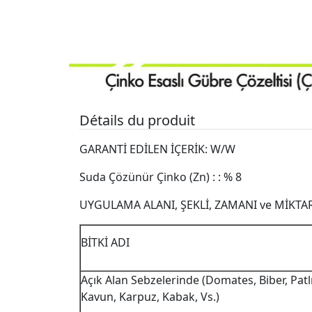
Détails du produit
GARANTİ EDİLEN İÇERİK: W/W
Suda Çözünür Çinko (Zn) : : % 8
UYGULAMA ALANI, ŞEKLİ, ZAMANI ve MİKTA
BİTKİ ADI
Açık Alan Sebzelerinde (Domates, Biber, Patlı
Kavun, Karpuz, Kabak, Vs.)