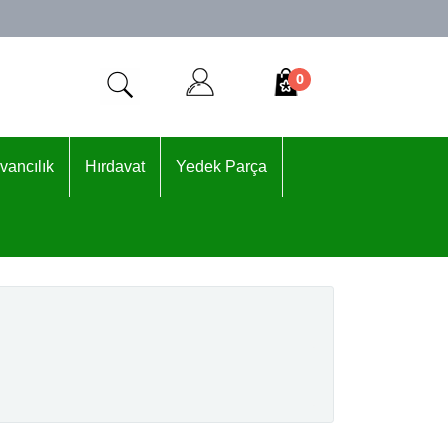
0
vancılık
Hırdavat
Yedek Parça