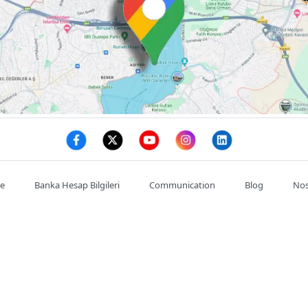
te
Banka Hesap Bilgileri
Communication
Blog
Nos
Mon compte
Commande
Adresses
se : :
Satıkadın, Abdülkadir Cemil, Ahmet Cemil Kırımlı Cd. NO:7/
de l'entreprise : :
03128146785
Téléphone portable : :
0532602