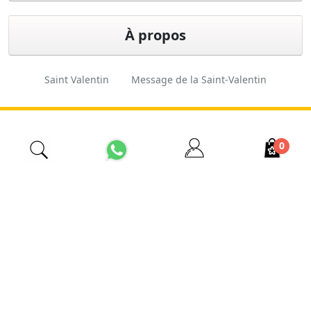
À propos
Saint Valentin
Message de la Saint-Valentin
Cadeau de Saint-Valentin
Fleuriste d'Istanbul
0
İzmir Çiçekçi
Fleuriste pas cher
Ordre des fleurs
Fleuriste 24 heures sur 24
Conception
Ferkas E-
Copyright © 2026 Esas
et logiciels
ticaret
Tarım. Tous droits réservés.
Sistemleri