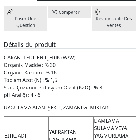
Comparer
Poser Une
Responsable Des
Question
Ventes
Détails du produit
GARANTİ EDİLEN İÇERİK (W/W)
Organik Madde : % 30
Organik Karbon : % 16
Toplam Azot (N) : % 1,5
Suda Çözünür Potasyum Oksit (K2O) : % 3
pH Aralığı : 4 - 6
UYGULAMA ALANI ŞEKLİ, ZAMANI ve MİKTARI
DAMLAMA
SULAMA VEYA
YAPRAKTAN
BİTKİ ADI
YAĞMURLAMA
UYGULAMA