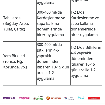
uygulama
300-400 ml/da
1-2 L/da
Tahıllarda
Kardeşlenme ve
Kardeşlenme ve
(Buğday, Arpa,
sapa kalkma
sapa kalkma
Yulaf, Çeltik)
dönemlerinde
dönemlerinde
birer uygulama
birer uygulama
300-400 ml/da
1-2 L/da Bitkilerin
Bitkilerin 4-6
4-6 yapraklı
Yem Bitkileri
yapraklı
döneminden
(Yonca, Fiğ,
döneminden
itibaren 10-15
Korunga, vb.)
itibaren 10-15 gün
gün ara ile 1-2
ara ile 1-2
uygulama
uygulama