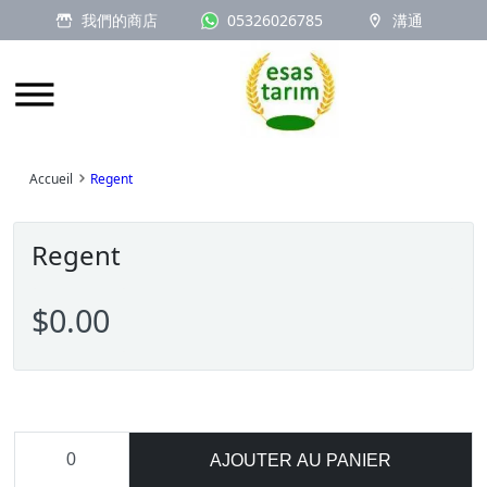
我們的商店
05326026785
溝通
Logo
Accueil
Regent
Regent
$0.00
AJOUTER AU PANIER