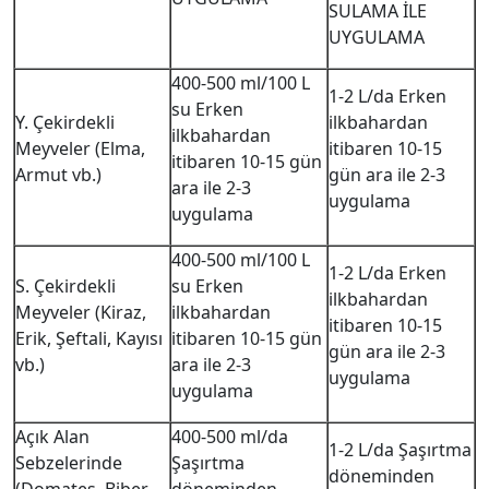
SULAMA İLE
UYGULAMA
400-500 ml/100 L
1-2 L/da Erken
su Erken
Y. Çekirdekli
ilkbahardan
ilkbahardan
Meyveler (Elma,
itibaren 10-15
itibaren 10-15 gün
Armut vb.)
gün ara ile 2-3
ara ile 2-3
uygulama
uygulama
400-500 ml/100 L
1-2 L/da Erken
S. Çekirdekli
su Erken
ilkbahardan
Meyveler (Kiraz,
ilkbahardan
itibaren 10-15
Erik, Şeftali, Kayısı
itibaren 10-15 gün
gün ara ile 2-3
vb.)
ara ile 2-3
uygulama
uygulama
Açık Alan
400-500 ml/da
1-2 L/da Şaşırtma
Sebzelerinde
Şaşırtma
döneminden