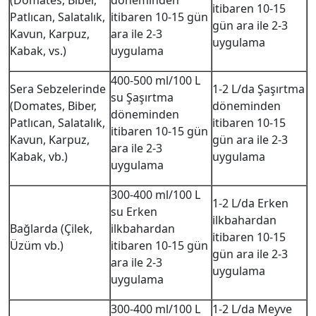
(Domates, Biber,
döneminden
itibaren 10-15
Patlıcan, Salatalık,
itibaren 10-15 gün
gün ara ile 2-3
Kavun, Karpuz,
ara ile 2-3
uygulama
Kabak, vs.)
uygulama
400-500 ml/100 L
Sera Sebzelerinde
1-2 L/da Şaşırtma
su Şaşırtma
(Domates, Biber,
döneminden
döneminden
Patlıcan, Salatalık,
itibaren 10-15
itibaren 10-15 gün
Kavun, Karpuz,
gün ara ile 2-3
ara ile 2-3
Kabak, vb.)
uygulama
uygulama
300-400 ml/100 L
1-2 L/da Erken
su Erken
ilkbahardan
Bağlarda (Çilek,
ilkbahardan
itibaren 10-15
Üzüm vb.)
itibaren 10-15 gün
gün ara ile 2-3
ara ile 2-3
uygulama
uygulama
300-400 ml/100 L
1-2 L/da Meyve