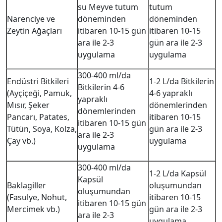
su Meyve tutum
tutum
Narenciye ve
döneminden
döneminden
Zeytin Ağaçları
itibaren 10-15 gün
itibaren 10-15
ara ile 2-3
gün ara ile 2-3
uygulama
uygulama
300-400 ml/da
Endüstri Bitkileri
1-2 L/da Bitkilerin
Bitkilerin 4-6
(Ayçiçeği, Pamuk,
4-6 yapraklı
yapraklı
Mısır, Şeker
dönemlerinden
dönemlerinden
Pancarı, Patates,
itibaren 10-15
itibaren 10-15 gün
Tütün, Soya, Kolza,
gün ara ile 2-3
ara ile 2-3
Çay vb.)
uygulama
uygulama
300-400 ml/da
1-2 L/da Kapsül
Kapsül
Baklagiller
oluşumundan
oluşumundan
(Fasulye, Nohut,
itibaren 10-15
itibaren 10-15 gün
Mercimek vb.)
gün ara ile 2-3
ara ile 2-3
uygulama