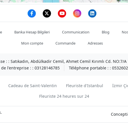
te
Banka Hesap Bilgileri
Communication
Blog
Nos
Mon compte
Commande
Adresses
se : :
Satıkadın, Abdülkadir Cemil, Ahmet Cemil Kırımlı Cd. NO:7/
de l'entreprise : :
03128146785
Téléphone portable : :
0532602
Cadeau de Saint-Valentin
Fleuriste d'Istanbul
İzmir Çi
Fleuriste 24 heures sur 24
s.
Concepti