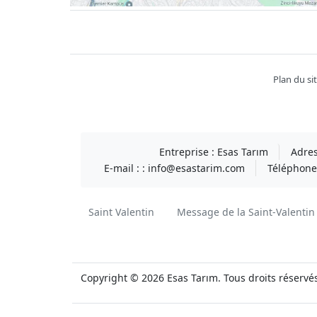
Facebook
twitter
youtube
instagram
linkedin
Plan du si
Entreprise :
Esas Tarım
Adres
E-mail : :
info@esastarim.com
Téléphone 
Saint Valentin
Message de la Saint-Valentin
Copyright © 2026 Esas Tarım. Tous droits réservé