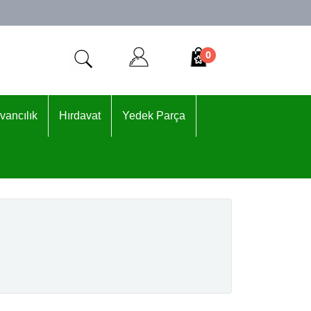
0
vancılık
Hırdavat
Yedek Parça