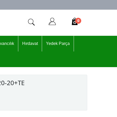
0
vancılık
Hırdavat
Yedek Parça
20-20+TE