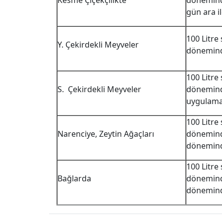
Kesme Çiçekçilikte
dönemind
gün ara i
100 Litre
Y. Çekirdekli Meyveler
döneminde
100 Litre
S. Çekirdekli Meyveler
döneminde
uygulam
100 Litre
Narenciye, Zeytin Ağaçları
dönemind
dönemind
100 Litre
Bağlarda
dönemind
dönemind