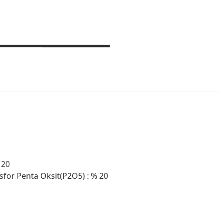
 20
for Penta Oksit(P2O5) : % 20