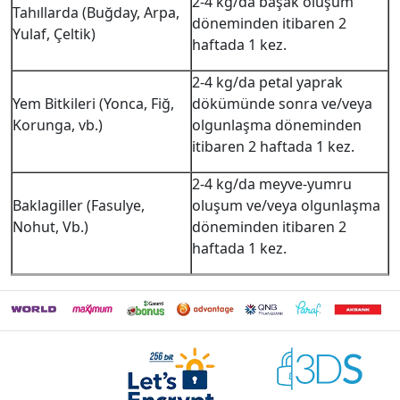
2-4 kg/da başak oluşum
Tahıllarda (Buğday, Arpa,
döneminden itibaren 2
Yulaf, Çeltik)
haftada 1 kez.
2-4 kg/da petal yaprak
Yem Bitkileri (Yonca, Fiğ,
dökümünde sonra ve/veya
Korunga, vb.)
olgunlaşma döneminden
itibaren 2 haftada 1 kez.
2-4 kg/da meyve-yumru
Baklagiller (Fasulye,
oluşum ve/veya olgunlaşma
Nohut, Vb.)
döneminden itibaren 2
haftada 1 kez.