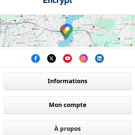
Facebook
twitter
youtube
instagram
linkedin
Informations
Mon compte
À propos