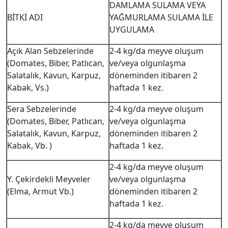
DAMLAMA SULAMA VEYA
BİTKİ ADI
YAĞMURLAMA SULAMA İLE
UYGULAMA
Açık Alan Sebzelerinde
2-4 kg/da meyve oluşum
(Domates, Biber, Patlıcan,
ve/veya olgunlaşma
Salatalık, Kavun, Karpuz,
döneminden itibaren 2
Kabak, Vs.)
haftada 1 kez.
Sera Sebzelerinde
2-4 kg/da meyve oluşum
(Domates, Biber, Patlıcan,
ve/veya olgunlaşma
Salatalık, Kavun, Karpuz,
döneminden itibaren 2
Kabak, Vb. )
haftada 1 kez.
2-4 kg/da meyve oluşum
Y. Çekirdekli Meyveler
ve/veya olgunlaşma
(Elma, Armut Vb.)
döneminden itibaren 2
haftada 1 kez.
2-4 kg/da meyve oluşum