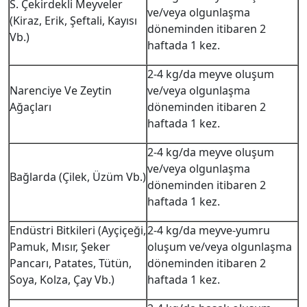
S. Çekirdekli Meyveler
ve/veya olgunlaşma
(Kiraz, Erik, Şeftali, Kayısı
döneminden itibaren 2
Vb.)
haftada 1 kez.
2-4 kg/da meyve oluşum
Narenciye Ve Zeytin
ve/veya olgunlaşma
Ağaçları
döneminden itibaren 2
haftada 1 kez.
2-4 kg/da meyve oluşum
ve/veya olgunlaşma
Bağlarda (Çilek, Üzüm Vb.)
döneminden itibaren 2
haftada 1 kez.
Endüstri Bitkileri (Ayçiçeği,
2-4 kg/da meyve-yumru
Pamuk, Mısır, Şeker
oluşum ve/veya olgunlaşma
Pancarı, Patates, Tütün,
döneminden itibaren 2
Soya, Kolza, Çay Vb.)
haftada 1 kez.