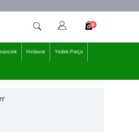
0
vancılık
Hırdavat
Yedek Parça
er