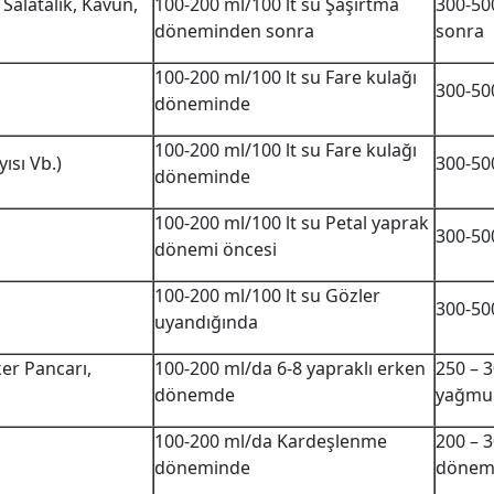
Salatalık, Kavun,
100-200 ml/100 lt su Şaşırtma
300-50
döneminden sonra
sonra
100-200 ml/100 lt su Fare kulağı
300-50
döneminde
100-200 ml/100 lt su Fare kulağı
yısı Vb.)
300-50
döneminde
100-200 ml/100 lt su Petal yaprak
300-50
dönemi öncesi
100-200 ml/100 lt su Gözler
300-50
uyandığında
ker Pancarı,
100-200 ml/da 6-8 yapraklı erken
250 – 
dönemde
yağmu
100-200 ml/da Kardeşlenme
200 – 
döneminde
dönem