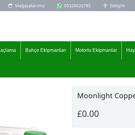
Mağazalarımız
05326026785
İletişim
İlaçlama
Bahçe Ekipmanları
Motorlu Ekipmanlar
Hay
Moonlight Copp
£0.00