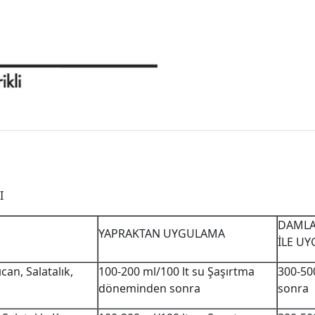
I
DAMLA
YAPRAKTAN UYGULAMA
İLE U
can, Salatalık,
100-200 ml/100 lt su Şaşırtma
300-50
döneminden sonra
sonra