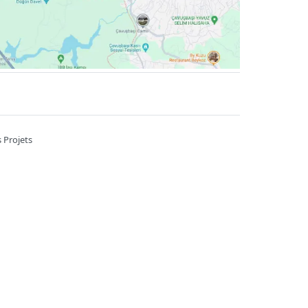
 Projets
A 7/B Kahramankazan / Ankara
6785
Heures de travail ::
09:00-22:00
çekçi
Fleuriste pas cher
Ordre des fleurs