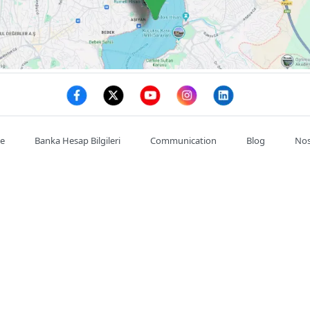
te
Banka Hesap Bilgileri
Communication
Blog
Nos
Mon compte
Commande
Adresses
se : :
Satıkadın, Abdülkadir Cemil, Ahmet Cemil Kırımlı Cd. NO:7/
de l'entreprise : :
03128146785
Téléphone portable : :
0532602
Cadeau de Saint-Valentin
Fleuriste d'Istanbul
İzmir Çi
Fleuriste 24 heures sur 24