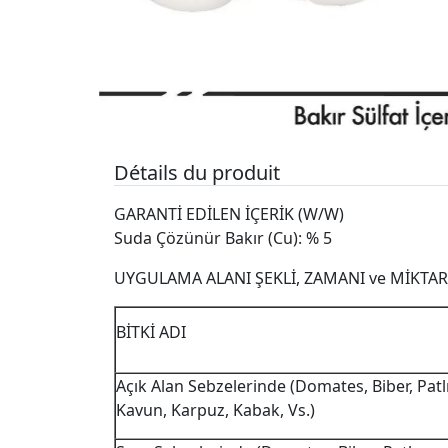
Détails du produit
GARANTİ EDİLEN İÇERİK (W/W)
Suda Çözünür Bakır (Cu): % 5
UYGULAMA ALANI ŞEKLİ, ZAMANI ve MİKTAR
BİTKİ ADI
Açık Alan Sebzelerinde (Domates, Biber, Patlı
Kavun, Karpuz, Kabak, Vs.)