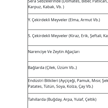
Sera Sebzelerinde (Domates, Biber, Patlıcan, 
Karpuz, Kabak, Vb. )
Y. Çekirdekli Meyveler (Elma, Armut Vb.)
S. Çekirdekli Meyveler (Kiraz, Erik, Şeftali, Ka
Narenciye Ve Zeytin Ağaçları
Bağlarda (Çilek, Üzüm Vb..)
Endüstri Bitkileri (Ayçiçeği, Pamuk, Mısır, Şe
Patates, Tütün, Soya, Kolza, Çay Vb.)
Tahıllarda (Buğday, Arpa, Yulaf, Çeltik)