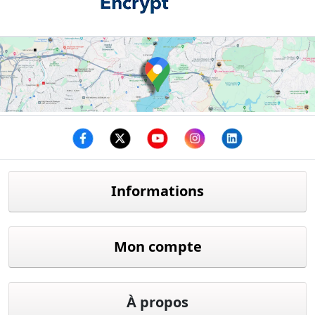
Facebook
twitter
youtube
instagram
linkedin
Informations
Mon compte
À propos