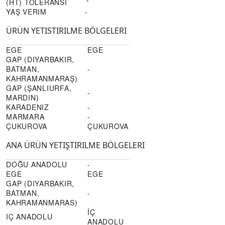
(HT) TOLERANSI
YAŞ VERIM
-
ÜRÜN YETISTIRILME BÖLGELERI
EGE
EGE
GAP (DIYARBAKIR,
BATMAN,
-
KAHRAMANMARAŞ)
GAP (ŞANLIURFA,
-
MARDIN)
KARADENIZ
-
MARMARA
-
ÇUKUROVA
ÇUKUROVA
ANA ÜRÜN YETIŞTIRILME BÖLGELERI
DOĞU ANADOLU
-
EGE
EGE
GAP (DIYARBAKIR,
BATMAN,
-
KAHRAMANMARAS)
İÇ
IÇ ANADOLU
ANADOLU