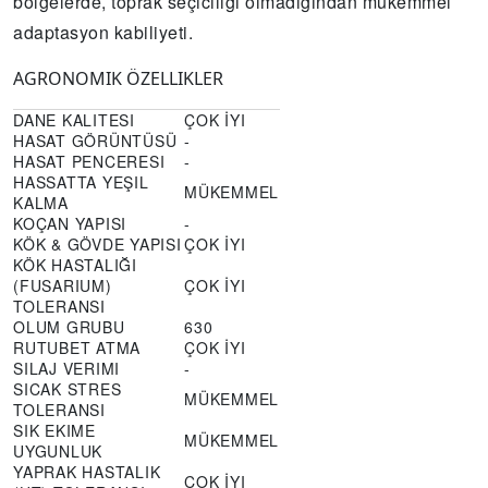
bölgelerde, toprak seçiciliği olmadığından mükemmel
adaptasyon kabiliyeti.
AGRONOMIK ÖZELLIKLER
DANE KALITESI
ÇOK İYI
HASAT GÖRÜNTÜSÜ
-
HASAT PENCERESI
-
HASSATTA YEŞIL
MÜKEMMEL
KALMA
KOÇAN YAPISI
-
KÖK & GÖVDE YAPISI
ÇOK İYI
KÖK HASTALIĞI
(FUSARIUM)
ÇOK İYI
TOLERANSI
OLUM GRUBU
630
RUTUBET ATMA
ÇOK İYI
SILAJ VERIMI
-
SICAK STRES
MÜKEMMEL
TOLERANSI
SIK EKIME
MÜKEMMEL
UYGUNLUK
YAPRAK HASTALIK
ÇOK İYI