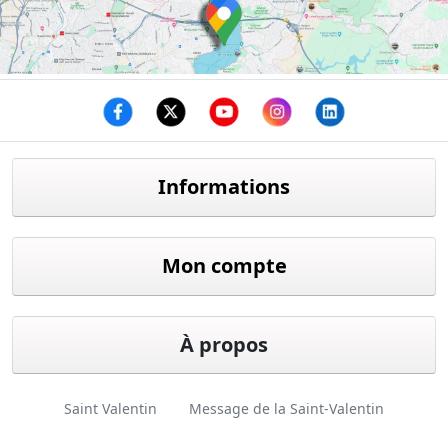
Facebook
twitter
youtube
instagram
linkedin
Informations
Mon compte
À propos
Saint Valentin
Message de la Saint-Valentin