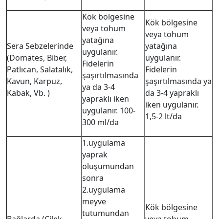
Kök bölgesine
Kök bölgesine
veya tohum
veya tohum
yatağına
Sera Sebzelerinde
yatağına
uygulanır.
(Domates, Biber,
uygulanır.
Fidelerin
Patlıcan, Salatalık,
Fidelerin
şaşırtılmasında
Kavun, Karpuz,
şaşırtılmasında ya
ya da 3-4
Kabak, Vb. )
da 3-4 yapraklı
yapraklı iken
iken uygulanır.
uygulanır. 100-
1,5-2 lt/da
300 ml/da
1.uygulama
yaprak
oluşumundan
sonra
2.uygulama
meyve
Kök bölgesine
tutumundan