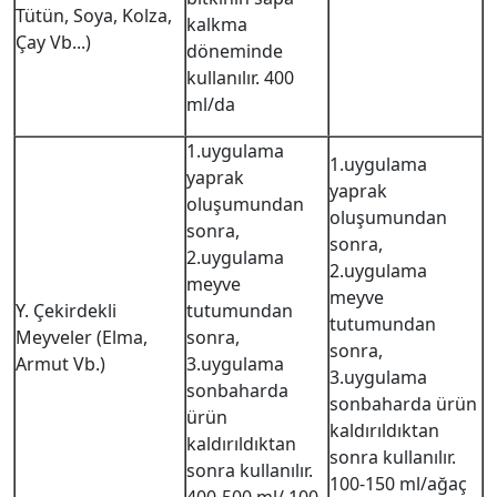
Tütün, Soya, Kolza,
kalkma
Çay Vb...)
döneminde
kullanılır. 400
ml/da
1.uygulama
1.uygulama
yaprak
yaprak
oluşumundan
oluşumundan
sonra,
sonra,
2.uygulama
2.uygulama
meyve
meyve
Y. Çekirdekli
tutumundan
tutumundan
Meyveler (Elma,
sonra,
sonra,
Armut Vb.)
3.uygulama
3.uygulama
sonbaharda
sonbaharda ürün
ürün
kaldırıldıktan
kaldırıldıktan
sonra kullanılır.
sonra kullanılır.
100-150 ml/ağaç