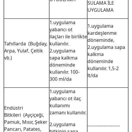
SULAMA İLE
UYGULAMA
1.uygulama
1.uygulama
yabancı ot
kardeşlenme
ilaçları ile birlikte
döneminde,
Tahıllarda (Buğday,
kullanılır.
2.uygulama sapa
Arpa, Yulaf, Çeltik
2.uygulama
kalkma
vb.)
sapa kalkma
döneminde
döneminde
kullanılır. 1,5-2
kullanılır. 100-
lt/da
300 ml/da
1.uygulama
yabancı ot ilaç
kullanımı
Endüstri
zamanı kullanılır.
Bitkileri (Ayçiçeği,
Pamuk, Mısır, Şeker
2.uygulama
----------------------
Pancarı, Patates,
bitkinin sapa