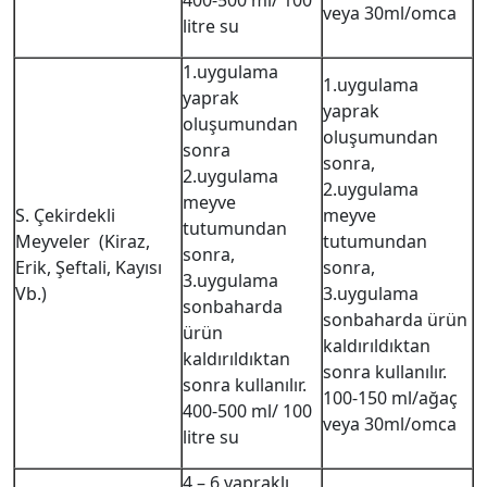
400-500 ml/ 100
veya 30ml/omca
litre su
1.uygulama
1.uygulama
yaprak
yaprak
oluşumundan
oluşumundan
sonra
sonra,
2.uygulama
2.uygulama
meyve
S. Çekirdekli
meyve
tutumundan
Meyveler (Kiraz,
tutumundan
sonra,
Erik, Şeftali, Kayısı
sonra,
3.uygulama
Vb.)
3.uygulama
sonbaharda
sonbaharda ürün
ürün
kaldırıldıktan
kaldırıldıktan
sonra kullanılır.
sonra kullanılır.
100-150 ml/ağaç
400-500 ml/ 100
veya 30ml/omca
litre su
4 – 6 yapraklı