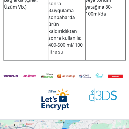
Bağlarda (Çilek,
veya tohum
sonra
Üzüm Vb.)
yatağına 80-
3.uygulama
100ml/da
sonbaharda
ürün
kaldırıldıktan
sonra kullanılır.
400-500 ml/ 100
litre su