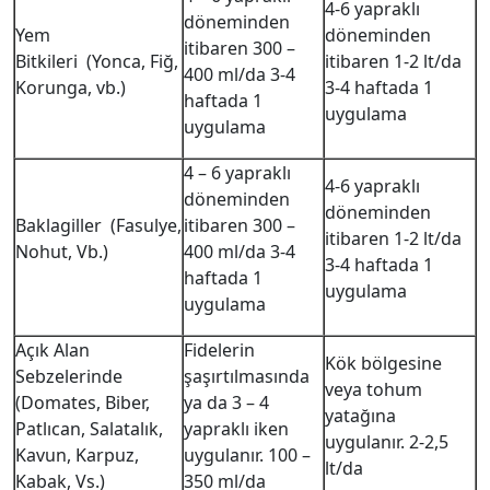
4-6 yapraklı
döneminden
Yem
döneminden
itibaren 300 –
Bitkileri (Yonca, Fiğ,
itibaren 1-2 lt/da
400 ml/da 3-4
Korunga, vb.)
3-4 haftada 1
haftada 1
uygulama
uygulama
4 – 6 yapraklı
4-6 yapraklı
döneminden
döneminden
Baklagiller (Fasulye,
itibaren 300 –
itibaren 1-2 lt/da
Nohut, Vb.)
400 ml/da 3-4
3-4 haftada 1
haftada 1
uygulama
uygulama
Açık Alan
Fidelerin
Kök bölgesine
Sebzelerinde
şaşırtılmasında
veya tohum
(Domates, Biber,
ya da 3 – 4
yatağına
Patlıcan, Salatalık,
yapraklı iken
uygulanır. 2-2,5
Kavun, Karpuz,
uygulanır. 100 –
lt/da
Kabak, Vs.)
350 ml/da