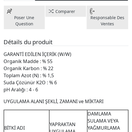
Comparer
Poser Une
Responsable Des
Question
Ventes
Détails du produit
GARANTİ EDİLEN İÇERİK (W/W)
Organik Madde : % 55
Organik Karbon : % 22
Toplam Azot (N) : % 1,5
Suda Çözünür K2O : % 6
pH Aralığı : 4 - 6
UYGULAMA ALANI ŞEKLİ, ZAMANI ve MİKTARI
DAMLAMA
SULAMA VEYA
YAPRAKTAN
BİTKİ ADI
YAĞMURLAMA
UYGULAMA