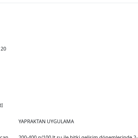
 20
RI
YAPRAKTAN UYGULAMA
ıcan,
200-400 g/100 lt su ile bitki gelişim dönemlerinde 2