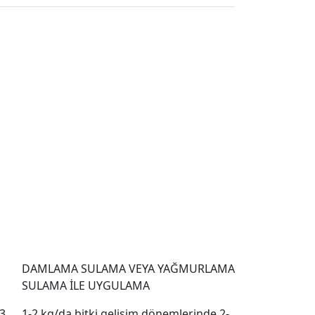
DAMLAMA SULAMA VEYA YAĞMURLAMA
SULAMA İLE UYGULAMA
-3
1-2 kg/da bitki gelişim dönemlerinde 2-