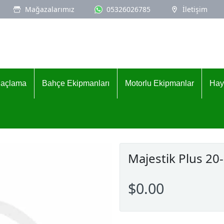
Mağazalarımız
05326026785
İletişim
İlaçlama
Bahçe Ekipmanları
Motorlu Ekipmanlar
Hay
Majestik Plus 2
$0.00