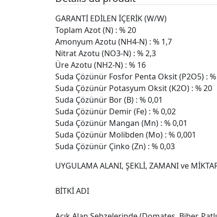
GARANTİ EDİLEN İÇERİK (W/W)
Toplam Azot (N) : % 20
Amonyum Azotu (NH4-N) : % 1,7
Nitrat Azotu (NO3-N) : % 2,3
Üre Azotu (NH2-N) : % 16
Suda Çözünür Fosfor Penta Oksit (P2O5) : %
Suda Çözünür Potasyum Oksit (K2O) : % 20
Suda Çözünür Bor (B) : % 0,01
Suda Çözünür Demir (Fe) : % 0,02
Suda Çözünür Mangan (Mn) : % 0,01
Suda Çözünür Molibden (Mo) : % 0,001
Suda Çözünür Çinko (Zn) : % 0,03
UYGULAMA ALANI, ŞEKLİ, ZAMANI ve MİKTA
BİTKİ ADI
Açık Alan Sebzelerinde (Domates, Biber, Patl