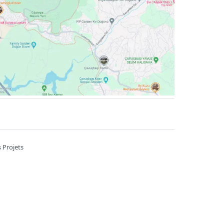
 Projets
A 7/B Kahramankazan / Ankara
6785
Heures de travail ::
09:00-22:00