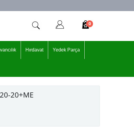
0
vancılık
Hırdavat
Yedek Parça
0-20-20+ME