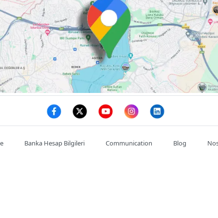
te
Banka Hesap Bilgileri
Communication
Blog
Nos
Mon compte
Commande
Adresses
se : :
Satıkadın, Abdülkadir Cemil, Ahmet Cemil Kırımlı Cd. NO:7/
de l'entreprise : :
03128146785
Téléphone portable : :
0532602