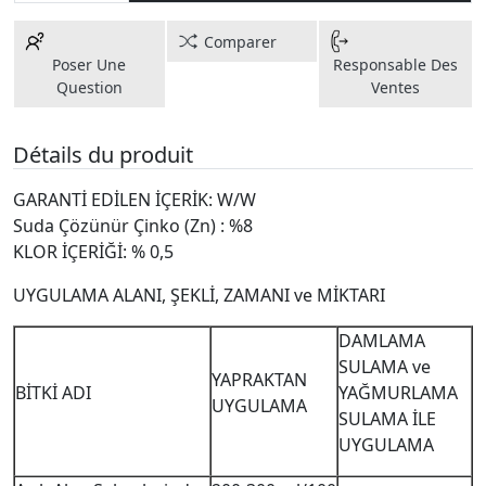
Comparer
Poser Une
Responsable Des
Question
Ventes
Détails du produit
GARANTİ EDİLEN İÇERİK: W/W
Suda Çözünür Çinko (Zn) : %8
KLOR İÇERİĞİ: % 0,5
UYGULAMA ALANI, ŞEKLİ, ZAMANI ve MİKTARI
DAMLAMA
SULAMA ve
YAPRAKTAN
BİTKİ ADI
YAĞMURLAMA
UYGULAMA
SULAMA İLE
UYGULAMA