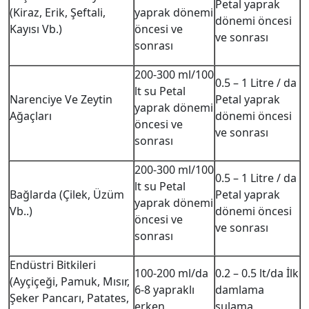
Petal yaprak
(Kiraz, Erik, Şeftali,
yaprak dönemi
dönemi öncesi
Kayısı Vb.)
öncesi ve
ve sonrası
sonrası
200-300 ml/100
0.5 – 1 Litre / da
lt su Petal
Narenciye Ve Zeytin
Petal yaprak
yaprak dönemi
Ağaçları
dönemi öncesi
öncesi ve
ve sonrası
sonrası
200-300 ml/100
0.5 – 1 Litre / da
lt su Petal
Bağlarda (Çilek, Üzüm
Petal yaprak
yaprak dönemi
Vb..)
dönemi öncesi
öncesi ve
ve sonrası
sonrası
Endüstri Bitkileri
100-200 ml/da
0.2 – 0.5 lt/da İlk
(Ayçiçeği, Pamuk, Mısır,
6-8 yapraklı
damlama
Şeker Pancarı, Patates,
erken
sulama