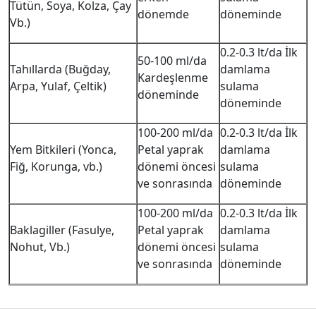
Tütün, Soya, Kolza, Çay
dönemde
döneminde
Vb.)
0.2-0.3 lt/da İlk
50-100 ml/da
Tahıllarda (Buğday,
damlama
Kardeşlenme
Arpa, Yulaf, Çeltik)
sulama
döneminde
döneminde
100-200 ml/da
0.2-0.3 lt/da İlk
Yem Bitkileri (Yonca,
Petal yaprak
damlama
Fiğ, Korunga, vb.)
dönemi öncesi
sulama
ve sonrasında
döneminde
100-200 ml/da
0.2-0.3 lt/da İlk
Baklagiller (Fasulye,
Petal yaprak
damlama
Nohut, Vb.)
dönemi öncesi
sulama
ve sonrasında
döneminde