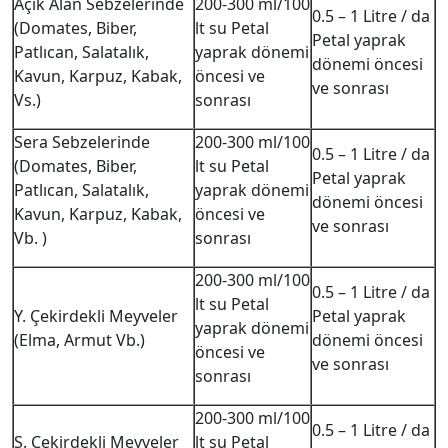
Açık Alan Sebzelerinde
200-300 ml/100
0.5 – 1 Litre / da
(Domates, Biber,
lt su Petal
Petal yaprak
Patlıcan, Salatalık,
yaprak dönemi
dönemi öncesi
Kavun, Karpuz, Kabak,
öncesi ve
ve sonrası
Vs.)
sonrası
Sera Sebzelerinde
200-300 ml/100
0.5 – 1 Litre / da
(Domates, Biber,
lt su Petal
Petal yaprak
Patlıcan, Salatalık,
yaprak dönemi
dönemi öncesi
Kavun, Karpuz, Kabak,
öncesi ve
ve sonrası
Vb. )
sonrası
200-300 ml/100
0.5 – 1 Litre / da
lt su Petal
Y. Çekirdekli Meyveler
Petal yaprak
yaprak dönemi
(Elma, Armut Vb.)
dönemi öncesi
öncesi ve
ve sonrası
sonrası
200-300 ml/100
0.5 – 1 Litre / da
S. Çekirdekli Meyveler
lt su Petal