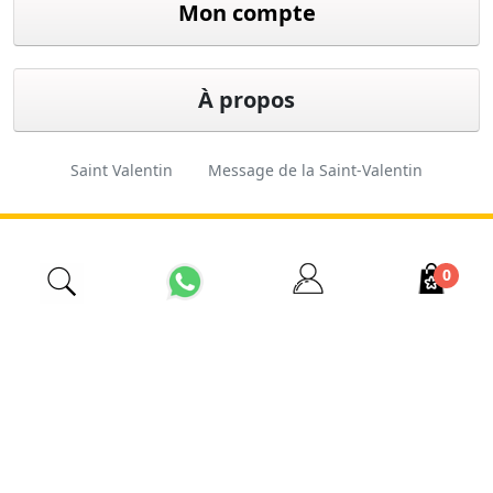
Mon compte
À propos
Saint Valentin
Message de la Saint-Valentin
Cadeau de Saint-Valentin
Fleuriste d'Istanbul
0
İzmir Çiçekçi
Fleuriste pas cher
Ordre des fleurs
Fleuriste 24 heures sur 24
Conception
Ferkas E-
Copyright © 2026 Esas
et logiciels
ticaret
Tarım. Tous droits réservés.
Sistemleri