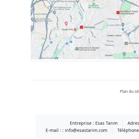
Facebook
twitter
youtube
instagram
linkedin
Plan du si
Entreprise :
Esas Tarım
Adres
E-mail : :
info@esastarim.com
Téléphone 