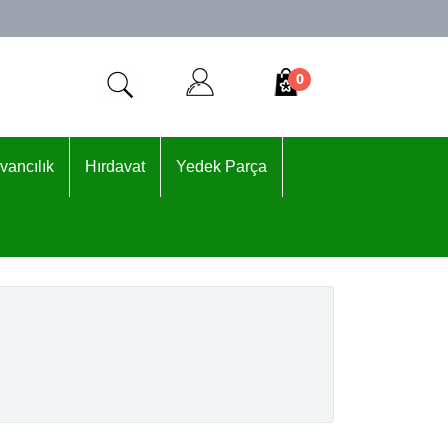
0
vancılık
Hırdavat
Yedek Parça