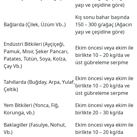
yaşı ve çeşidine göre)
Kış sonu bahar başında
Bağlarda (Çilek, Üzüm Vb..)
150 – 300 g/ağaç (Ağacın
yaşı ve çeşidine göre)
Endüstri Bitkileri (Ayçiçeği,
Ekim öncesi veya ekim ile
Pamuk, Mısır, Şeker Pancarı,
birlikte 10 – 20 kg/da ve
Patates, Tütün, Soya, Kolza,
üst gübreleme serpme
Çay Vb.)
Ekim öncesi veya ekim ile
Tahıllarda (Buğday, Arpa, Yulaf,
birlikte 10 – 20 kg/da ve
Çeltik)
üst gübreleme serpme
Yem Bitkileri (Yonca, Fiğ,
Ekim öncesi veya ekim ile
Korunga, vb.)
birlikte 20 – 30 kg/da
Baklagiller (Fasulye, Nohut,
Ekim öncesi veya ekim ile
Vb.)
birlikte 10 – 20 kg/da