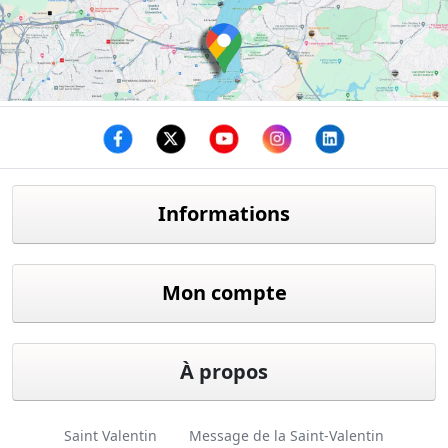
Facebook
twitter
youtube
instagram
linkedin
Informations
Mon compte
À propos
Saint Valentin
Message de la Saint-Valentin