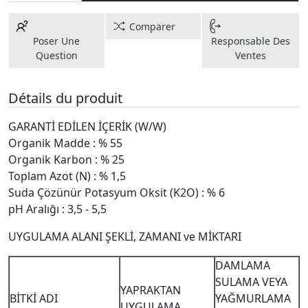
Comparer
Poser Une
Responsable Des
Question
Ventes
Détails du produit
GARANTİ EDİLEN İÇERİK (W/W)
Organik Madde : % 55
Organik Karbon : % 25
Toplam Azot (N) : % 1,5
Suda Çözünür Potasyum Oksit (K2O) : % 6
pH Aralığı : 3,5 - 5,5
UYGULAMA ALANI ŞEKLİ, ZAMANI ve MİKTARI
DAMLAMA
SULAMA VEYA
YAPRAKTAN
BİTKİ ADI
YAĞMURLAMA
UYGULAMA