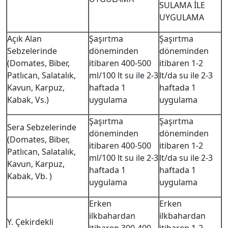
SULAMA İLE
UYGULAMA
Açık Alan
Şaşırtma
Şaşırtma
Sebzelerinde
döneminden
döneminden
(Domates, Biber,
itibaren 400-500
itibaren 1-2
Patlıcan, Salatalık,
ml/100 lt su ile 2-3
lt/da su ile 2-3
Kavun, Karpuz,
haftada 1
haftada 1
Kabak, Vs.)
uygulama
uygulama
Şaşırtma
Şaşırtma
Sera Sebzelerinde
döneminden
döneminden
(Domates, Biber,
itibaren 400-500
itibaren 1-2
Patlıcan, Salatalık,
ml/100 lt su ile 2-3
lt/da su ile 2-3
Kavun, Karpuz,
haftada 1
haftada 1
Kabak, Vb. )
uygulama
uygulama
Erken
Erken
ilkbahardan
ilkbahardan
Y. Çekirdekli