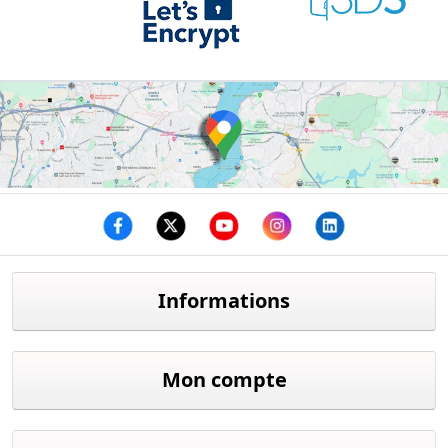
Facebook
twitter
youtube
instagram
linkedin
Informations
Mon compte