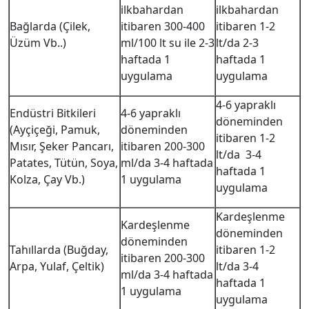
ilkbahardan
ilkbahardan
Bağlarda (Çilek,
itibaren 300-400
itibaren 1-2
Üzüm Vb..)
ml/100 lt su ile 2-3
lt/da 2-3
haftada 1
haftada 1
uygulama
uygulama
4-6 yapraklı
Endüstri Bitkileri
4-6 yapraklı
döneminden
(Ayçiçeği, Pamuk,
döneminden
itibaren 1-2
Mısır, Şeker Pancarı,
itibaren 200-300
lt/da 3-4
Patates, Tütün, Soya,
ml/da 3-4 haftada
haftada 1
Kolza, Çay Vb.)
1 uygulama
uygulama
Kardeşlenme
Kardeşlenme
döneminden
döneminden
Tahıllarda (Buğday,
itibaren 1-2
itibaren 200-300
Arpa, Yulaf, Çeltik)
lt/da 3-4
ml/da 3-4 haftada
haftada 1
1 uygulama
uygulama