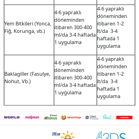
4-6 yapraklı
4-6 yapraklı
döneminden
döneminden
Yem Bitkileri (Yonca,
itibaren 1-2
itibaren 300-400
Fiğ, Korunga, vb.)
lt/da 3-4
ml/da 3-4 haftada
haftada 1
1 uygulama
uygulama
4-6 yapraklı
4-6 yapraklı
döneminden
döneminden
Baklagiller (Fasulye,
itibaren 1-2
itibaren 300-400
Nohut, Vb.)
lt/da 3-4
ml/da 3-4 haftada
haftada 1
1 uygulama
uygulama