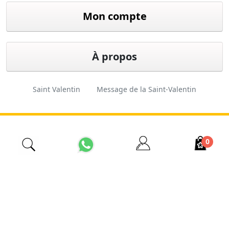
Mon compte
À propos
Saint Valentin
Message de la Saint-Valentin
Cadeau de Saint-Valentin
Fleuriste d'Istanbul
0
İzmir Çiçekçi
Fleuriste pas cher
Ordre des fleurs
Fleuriste 24 heures sur 24
Conception
Ferkas E-
Copyright © 2026 Esas
et logiciels
ticaret
Tarım. Tous droits réservés.
Sistemleri