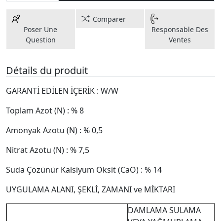
Comparer
Poser Une
Responsable Des
Question
Ventes
Détails du produit
GARANTİ EDİLEN İÇERİK : W/W
Toplam Azot (N) : % 8
Amonyak Azotu (N) : % 0,5
Nitrat Azotu (N) : % 7,5
Suda Çözünür Kalsiyum Oksit (CaO) : % 14
UYGULAMA ALANI, ŞEKLİ, ZAMANI ve MİKTARI
DAMLAMA SULAMA