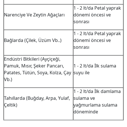
1 - 2 lt/da Petal yaprak
Narenciye Ve Zeytin Ağaçları
dönemi öncesi ve
sonrası
1 - 2 lt/da Petal yaprak
Bağlarda (Çilek, Üzüm Vb..)
dönemi öncesi ve
sonrası
Endüstri Bitkileri (Ayçiçeği,
Pamuk, Mısır, Şeker Pancarı,
1 - 2 lt/da İlk sulama
Patates, Tütün, Soya, Kolza, Çay
suyu ile
Vb.)
1 - 2 lt/da İlk damlama
Tahıllarda (Buğday, Arpa, Yulaf,
sulama ve
Çeltik)
yağmurlama sulama
döneminde