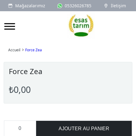
Mağazalarımız
05326026785
İletişim
Logo
Accueil
Force Zea
Force Zea
₺0,00
AJOUTER AU PANIER