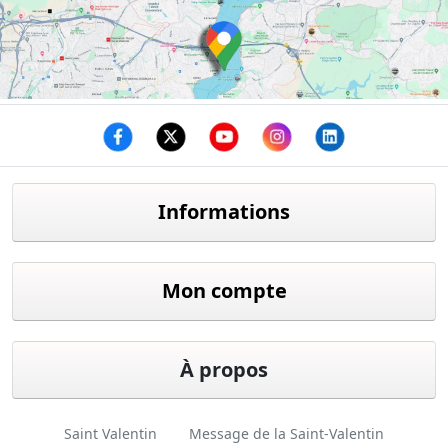
Facebook
twitter
youtube
instagram
linkedin
Informations
Mon compte
À propos
Saint Valentin
Message de la Saint-Valentin