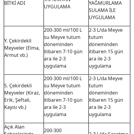
BİTKİ ADI
YAĞMURLAMA
UYGULAMA
SULAMA İLE
UYGULAMA
200-300 ml/100 L
2-3 L/da Meyve
su Meyve tutum
tutum
Y. Çekirdekli
döneminden
döneminden
Meyveler (Elma,
itibaren 7-10 gün
itibaren 15 gün
Armut vb.)
ara ile 2-3
ara ile 2-3
uygulama
uygulama
200-300 ml/100 L
2-3 L/da Meyve
S. Çekirdekli
su Meyve tutum
tutum
Meyveler (Kiraz,
döneminden
döneminden
Erik, Şeftali,
itibaren 7-10 gün
itibaren 15 gün
Kayısı vb.)
ara ile 2-3
ara ile 2-3
uygulama
uygulama
Açık Alan
200-300