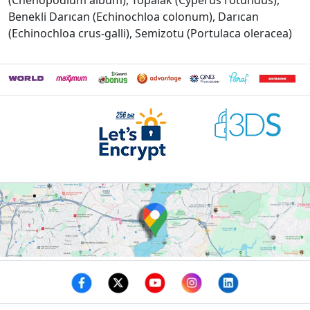
(Chenopodium album), Topalak (Cyperus rotundus),
Benekli Darıcan (Echinochloa colonum), Darıcan
(Echinochloa crus-galli), Semizotu (Portulaca oleracea)
Facebook
twitter
youtube
instagram
linkedin