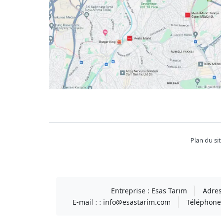
Facebook
twitter
youtube
instagram
linkedin
Plan du si
Entreprise :
Esas Tarım
Adres
E-mail : :
info@esastarim.com
Téléphone 