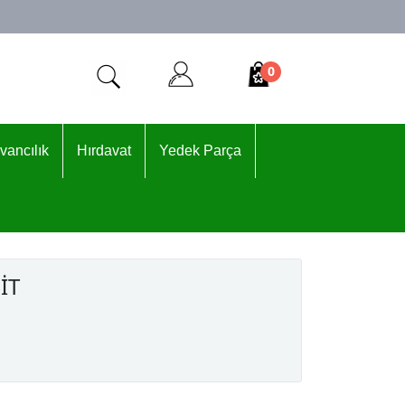
0
vancılık
Hırdavat
Yedek Parça
İT