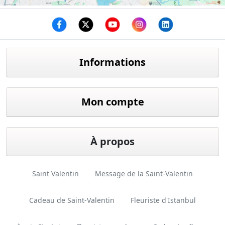
Facebook
twitter
youtube
instagram
linkedin
Informations
Mon compte
À propos
Saint Valentin
Message de la Saint-Valentin
Cadeau de Saint-Valentin
Fleuriste d'Istanbul