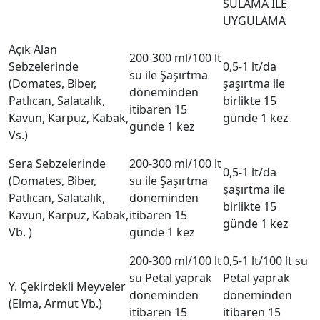
SULAMA İLE
UYGULAMA
Açık Alan
200-300 ml/100 lt
Sebzelerinde
0,5-1 lt/da
su ile Şaşırtma
(Domates, Biber,
şaşırtma ile
döneminden
Patlıcan, Salatalık,
birlikte 15
itibaren 15
Kavun, Karpuz, Kabak,
günde 1 kez
günde 1 kez
Vs.)
Sera Sebzelerinde
200-300 ml/100 lt
0,5-1 lt/da
(Domates, Biber,
su ile Şaşırtma
şaşırtma ile
Patlıcan, Salatalık,
döneminden
birlikte 15
Kavun, Karpuz, Kabak,
itibaren 15
günde 1 kez
Vb. )
günde 1 kez
200-300 ml/100 lt
0,5-1 lt/100 lt su
su Petal yaprak
Petal yaprak
Y. Çekirdekli Meyveler
döneminden
döneminden
(Elma, Armut Vb.)
itibaren 15
itibaren 15