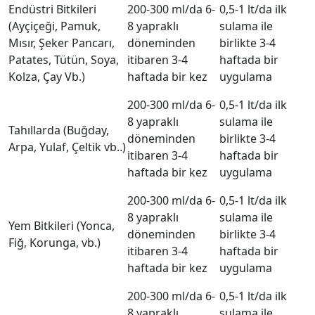
Endüstri Bitkileri
200-300 ml/da 6-
0,5-1 lt/da ilk
(Ayçiçeği, Pamuk,
8 yapraklı
sulama ile
Mısır, Şeker Pancarı,
döneminden
birlikte 3-4
Patates, Tütün, Soya,
itibaren 3-4
haftada bir
Kolza, Çay Vb.)
haftada bir kez
uygulama
200-300 ml/da 6-
0,5-1 lt/da ilk
8 yapraklı
sulama ile
Tahıllarda (Buğday,
döneminden
birlikte 3-4
Arpa, Yulaf, Çeltik vb..)
itibaren 3-4
haftada bir
haftada bir kez
uygulama
200-300 ml/da 6-
0,5-1 lt/da ilk
8 yapraklı
sulama ile
Yem Bitkileri (Yonca,
döneminden
birlikte 3-4
Fiğ, Korunga, vb.)
itibaren 3-4
haftada bir
haftada bir kez
uygulama
200-300 ml/da 6-
0,5-1 lt/da ilk
8 yapraklı
sulama ile