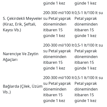
günde 1 kez
günde 1 kez
200-300 ml/100 lt
0,5-1 lt/100 lt su
S. Çekirdekli Meyveler
su Petal yaprak
Petal yaprak
(Kiraz, Erik, Şeftali,
döneminden
döneminden
Kayısı Vb.)
itibaren 15
itibaren 15
günde 1 kez
günde 1 kez
200-300 ml/100 lt
0,5-1 lt/100 lt su
su Petal yaprak
Petal yaprak
Narenciye Ve Zeytin
döneminden
döneminden
Ağaçları
itibaren 15
itibaren 15
günde 1 kez
günde 1 kez
200-300 ml/100 lt
0,5-1 lt/100 lt su
su Petal yaprak
Petal yaprak
Bağlarda (Çilek, Üzüm
döneminden
döneminden
Vb..)
itibaren 15
itibaren 15
günde 1 kez
günde 1 kez