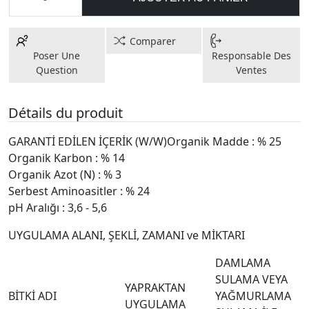
Comparer
Poser Une
Responsable Des
Question
Ventes
Détails du produit
GARANTİ EDİLEN İÇERİK (W/W)Organik Madde : % 25
Organik Karbon : % 14
Organik Azot (N) : % 3
Serbest Aminoasitler : % 24
pH Aralığı : 3,6 - 5,6
UYGULAMA ALANI, ŞEKLİ, ZAMANI ve MİKTARI
DAMLAMA
SULAMA VEYA
YAPRAKTAN
BİTKİ ADI
YAĞMURLAMA
UYGULAMA