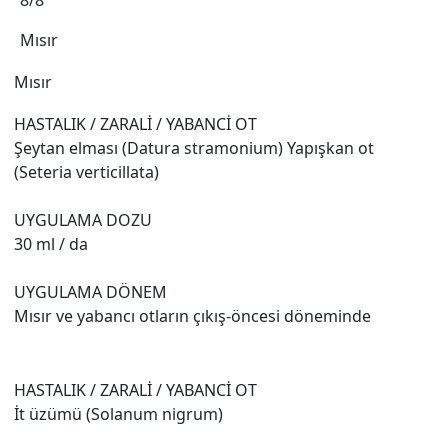
8/8
Mısır
Mısır
HASTALIK / ZARALİ / YABANCİ OT
Şeytan elması (Datura stramonium) Yapışkan ot
(Seteria verticillata)
UYGULAMA DOZU
30 ml / da
UYGULAMA DÖNEM
Mısır ve yabancı otların çıkış-öncesi döneminde
HASTALIK / ZARALİ / YABANCİ OT
İt üzümü (Solanum nigrum)