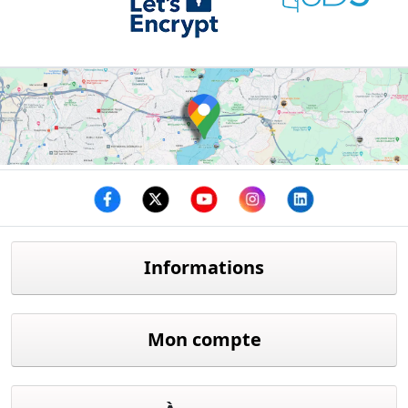
Facebook
twitter
youtube
instagram
linkedin
Informations
Mon compte