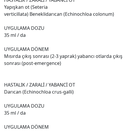
HASTALIK / ZARALİ / YABANCİ OT
Yapışkan ot (Seteria
verticillata) Beneklidarıcan (Echinochloa colonum)
UYGULAMA DOZU
35 ml / da
UYGULAMA DÖNEM
Mısırda çıkış sonrası (2-3 yaprak) yabancı otlarda çıkış
sonrası (post-emergence)
HASTALIK / ZARALİ / YABANCİ OT
Darıcan (Echinochloa crus-galli)
UYGULAMA DOZU
35 ml / da
UYGULAMA DÖNEM