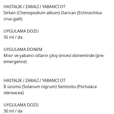
HASTALIK / ZARALİ / YABANCİ OT
Sirken (Chenopodium album) Darıcan (Echinochloa
crus-galli)
UYGULAMA DOZU
35 ml / da
UYGULAMA DÖNEM
Mısır ve yabancı otların çıkış-öncesi döneminde (pre-
emergence)
HASTALIK / ZARALİ / YABANCİ OT
İt üzümü (Solanum nigrum) Semizotu (Portulaca
olereacea)
UYGULAMA DOZU
30 ml / da