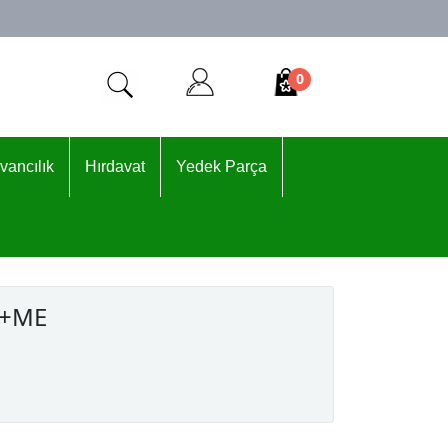
0
vancılık
Hırdavat
Yedek Parça
0+ME