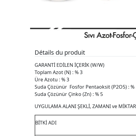
Détails du produit
GARANTİ EDİLEN İÇERİK (W/W)
Toplam Azot (N) : % 3
Üre Azotu : % 3
Suda Çözünür Fosfor Pentaoksit (P2O5) : %
Suda Çözünür Çinko (Zn) : % 5
UYGULAMA ALANI ŞEKLİ, ZAMANI ve MİKTAR
BİTKİ ADI