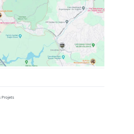
 Projets
A 7/B Kahramankazan / Ankara