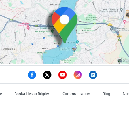
te
Banka Hesap Bilgileri
Communication
Blog
Nos
Mon compte
Commande
Adresses
se : :
Satıkadın, Abdülkadir Cemil, Ahmet Cemil Kırımlı Cd. NO:7/