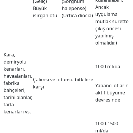
kullanılabilir.
(Geliç)
(Sorghum
Ancak
Büyük
halepense)
uygulama
ısırgan otu
(Urtica diocia)
mutlak surette
çıkış öncesi
yapılmış
olmalıdır.)
Kara,
demiryolu
1000 ml/da
kenarları,
havaalanları,
Çalımsı ve odunsu bitkilere
fabrika
Yabancı otların
karşı
bahçeleri,
aktif büyüme
tarihi alanlar,
devresinde
tarla
kenarları vs.
1000-1500
ml/da