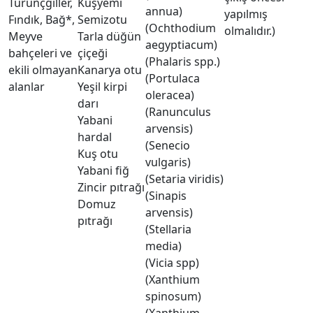
Turunçgiller,
Kuşyemi
annua)
yapılmış
Fındık, Bağ*,
Semizotu
(Ochthodium
olmalıdır.)
Meyve
Tarla düğün
aegyptiacum)
bahçeleri ve
çiçeği
(Phalaris spp.)
ekili olmayan
Kanarya otu
(Portulaca
alanlar
Yeşil kirpi
oleracea)
darı
(Ranunculus
Yabani
arvensis)
hardal
(Senecio
Kuş otu
vulgaris)
Yabani fiğ
(Setaria viridis)
Zincir pıtrağı
(Sinapis
Domuz
arvensis)
pıtrağı
(Stellaria
media)
(Vicia spp)
(Xanthium
spinosum)