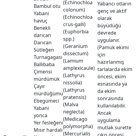
(Echinochloa
Yabancı otların
Bambul otu
colonum)
genç ve aktif
Yabani
(Echinochloa
olarak
havuç
crus-galli)
büyüdüğü
Benekli
(Euphorbia
devrede
darıcan
spp.)
uygulanır.
Darıcan
(Geranium
(Pamuk ekimi
Sütleğen
dissectum)
için
Turnagagası
(Lamium
hazırlanmış
Ballıbaba
amplexicaule)
tarlalarda ekim
Çimensi
(Lathyrus
öncesi, ekim
mürdümük
nissolia)
esnasında ya
Çayır
(Lathyrus
da ekim
mürdüğümü
pratensis)
sonrasında
Ebegümeci
(Malva
kullanılabilir.
Yabani
neglecta)
Ancak
yonca
(Medicago
uygulama
Yer fesleğeni
polymorpha)
mutlak surette
Mısır hardalı
(Mercurialis
çıkış öncesi