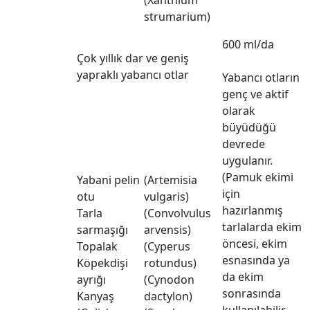
(Xanthium
strumarium)
600 ml/da
Çok yıllık dar ve geniş
yapraklı yabancı otlar
Yabancı otların
genç ve aktif
olarak
büyüdüğü
devrede
uygulanır.
(Pamuk ekimi
Yabani pelin
(Artemisia
için
otu
vulgaris)
hazırlanmış
Tarla
(Convolvulus
tarlalarda ekim
sarmaşığı
arvensis)
öncesi, ekim
Topalak
(Cyperus
esnasında ya
Köpekdişi
rotundus)
da ekim
ayrığı
(Cynodon
sonrasında
Kanyaş
dactylon)