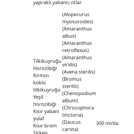
yapraklı yabancı otlar
(Alopecurus
myosuroides)
(Amaranthus
albus)
(Amaranthus
retroflexus)
(Amaranthus
Tilkikuyruğu
viridis)
Horozibiği
(Avena sterilis)
Kırmızı
(Bromus
köklü
sterilis)
tilkikuyruğu
(Chenopodium
Yeşil
album)
horozibiği
(Chrozophora
Kısır yabani
tinctoria)
yulaf
(Daucus
300 ml/da
Kısır brom
carota)
Sirken