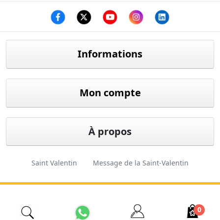
Facebook
twitter
youtube
instagram
linkedin
Informations
Mon compte
À propos
Saint Valentin
Message de la Saint-Valentin
Cadeau de Saint-Valentin
Fleuriste d'Istanbul
0
İzmir Çiçekçi
Fleuriste pas cher
Ordre des fleurs