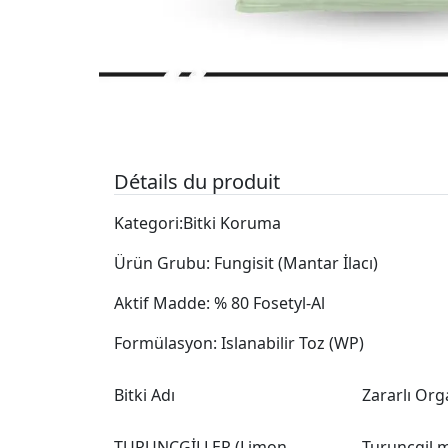
Détails du produit
Kategori:Bitki Koruma
Ürün Grubu: Fungisit (Mantar İlacı)
Aktif Madde: % 80 Fosetyl-Al
Formülasyon: Islanabilir Toz (WP)
Bitki Adı
Zararlı Or
TURUNÇGİLLER (Limon,
Turunçgil 