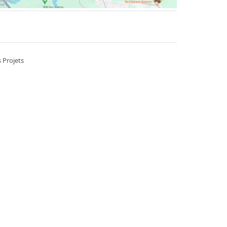
 Projets
A 7/B Kahramankazan / Ankara
6785
Heures de travail ::
09:00-22:00
çekçi
Fleuriste pas cher
Ordre des fleurs
on et logiciels
Ferkas E-ticaret Sistemleri