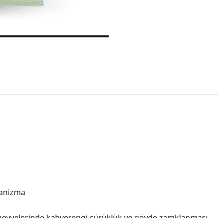
ganizma
meyvelerinde kahverengi çürüklük ve gövde zamklanması