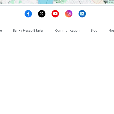
te
Banka Hesap Bilgileri
Communication
Blog
Nos
Mon compte
Commande
Adresses
se : :
Satıkadın, Abdülkadir Cemil, Ahmet Cemil Kırımlı Cd. NO:7/
de l'entreprise : :
03128146785
Téléphone portable : :
0532602
Cadeau de Saint-Valentin
Fleuriste d'Istanbul
İzmir Çi
Fleuriste 24 heures sur 24
s.
Concepti