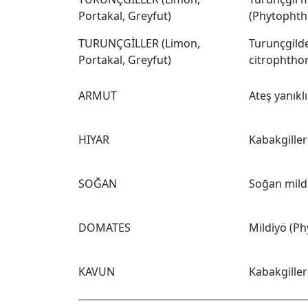
Portakal, Greyfut)
(Phytophth
TURUNÇGİLLER (Limon,
Turunçgild
Portakal, Greyfut)
citrophtho
ARMUT
Ateş yanıkl
HIYAR
Kabakgille
SOĞAN
Soğan mild
DOMATES
Mildiyö (Ph
KAVUN
Kabakgille