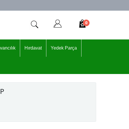
0
vancılık
Hırdavat
Yedek Parça
WP