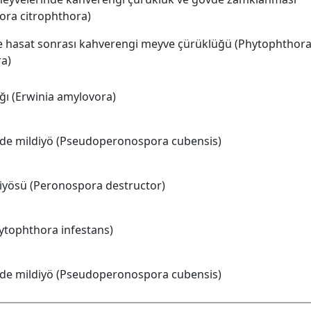
ora citrophthora)
e hasat sonrası kahverengi meyve çürüklüğü (Phytophthor
ra)
ığı (Erwinia amylovora)
rde mildiyö (Pseudoperonospora cubensis)
iyösü (Peronospora destructor)
ytophthora infestans)
rde mildiyö (Pseudoperonospora cubensis)